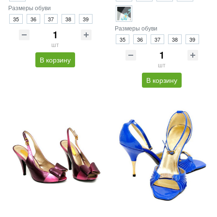
Размеры обуви
35
36
37
38
39
Размеры обуви
35
36
37
38
39
шт
В корзину
шт
В корзину