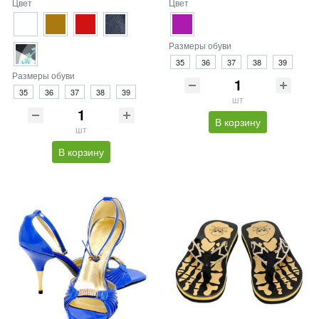
Цвет
Цвет
Размеры обуви
35
36
37
38
39
Размеры обуви
35
36
37
38
39
шт
В корзину
шт
В корзину