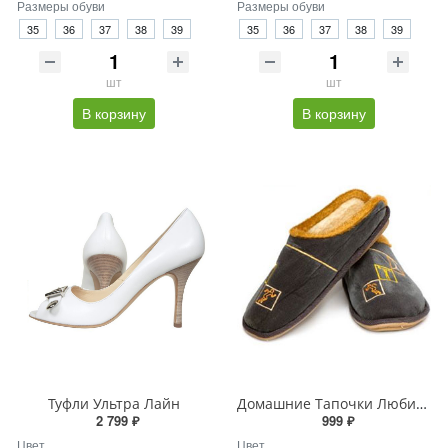
Размеры обуви
Размеры обуви
35
36
37
38
39
35
36
37
38
39
шт
шт
В корзину
В корзину
Туфли Ультра Лайн
Домашние Тапочки Любимый Спорт
2 799 ₽
999 ₽
Цвет
Цвет