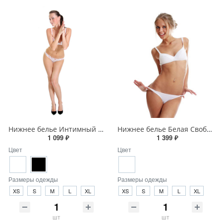
Нижнее белье Интимный Вечер
Нижнее белье Белая Свобода
1 099 ₽
1 399 ₽
Цвет
Цвет
Размеры одежды
Размеры одежды
XS
S
M
L
XL
XS
S
M
L
XL
шт
шт