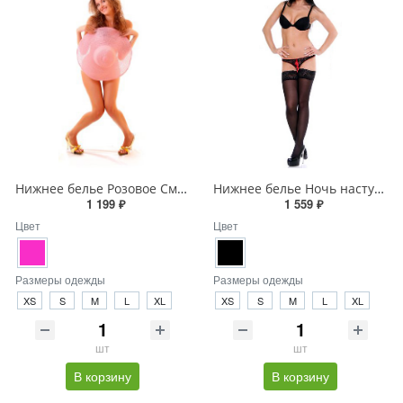
Нижнее белье Розовое Смущенье
Нижнее белье Ночь наступает
1 199 ₽
1 559 ₽
Цвет
Цвет
Размеры одежды
Размеры одежды
XS
S
M
L
XL
XS
S
M
L
XL
шт
шт
В корзину
В корзину