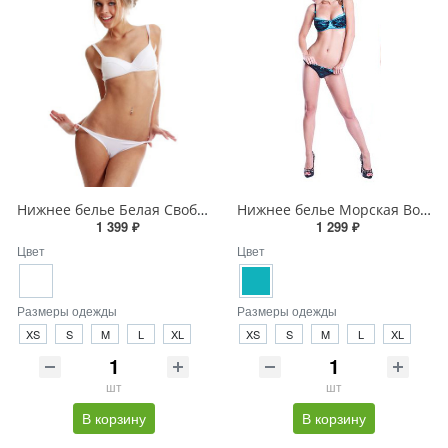
Нижнее белье Белая Свобода
Нижнее белье Морская Волна
1 399 ₽
1 299 ₽
Цвет
Цвет
Размеры одежды
Размеры одежды
XS
S
M
L
XL
XS
S
M
L
XL
шт
шт
В корзину
В корзину