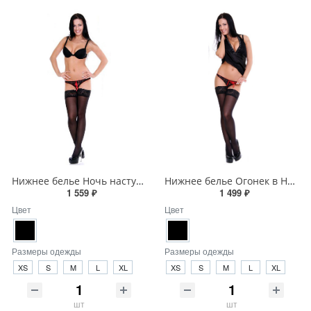
Нижнее белье Ночь наступает
Нижнее белье Огонек в Ночи
1 559 ₽
1 499 ₽
Цвет
Цвет
Размеры одежды
Размеры одежды
XS
S
M
L
XL
XS
S
M
L
XL
шт
шт