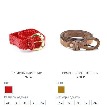
Ремень Плетение
Ремень Элегантность
750 ₽
730 ₽
Цвет
Цвет
Размеры одежды
Размеры одежды
XS
S
M
L
XL
XS
S
M
L
XL