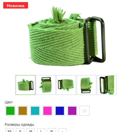
Новинка
Цвет
Размеры одежды
XS
S
M
L
XL
-