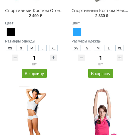
Спортивный Костюм Огонь в Ночи
Спортивный Костюм Нежная Теплота
2 499 ₽
2 330 ₽
Цвет
Цвет
Размеры одежды
Размеры одежды
XS
S
M
L
XL
XS
S
M
L
XL
шт
шт
В корзину
В корзину