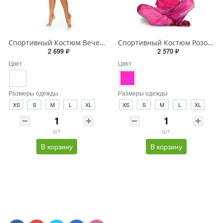
Спортивный Костюм Вечерний Спорт
Спортивный Костюм Розовый Вихрь
2 699 ₽
2 570 ₽
Цвет
Цвет
Размеры одежды
Размеры одежды
XS
S
M
L
XL
XS
S
M
L
XL
шт
шт
В корзину
В корзину