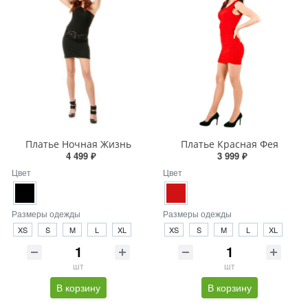
Платье Ночная Жизнь
Платье Красная Фея
4 499 ₽
3 999 ₽
Цвет
Цвет
Размеры одежды
Размеры одежды
XS
S
M
L
XL
XS
S
M
L
XL
шт
шт
В корзину
В корзину