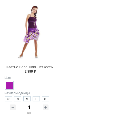
Платье Весенняя Легкость
2 999 ₽
Цвет
Размеры одежды
XS
S
M
L
XL
шт